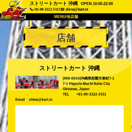
ストリートカート 沖縄
OPEN 10:00-22:00
📞+81-90-3322-3311
📧
shina@kart.st
MENU/他店舗
トップ
店舗
概要
車両
価格
アクセス
評価
FAQ
会社
予約
ストリートカート 沖縄
他店舗
[900-0034]沖縄県那覇市東町7-1
東京 品川
東京 秋葉原 #1
7-1 Higashi-Machi Naha City
東京 秋葉原 #2
東京 渋谷
Okinawa, Japan
TEL
+81-90-3322-3311
東京 渋谷アネックス
東京ベイ
Email
shina@kart.st
東京 浅草
大阪
沖縄