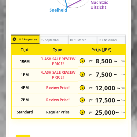
8 / Augustus
9 / September
10 / Oktober
11 / November
Tijd
Type
Prijs (JPY)
FLASH SALE REVIEW
8,500 ~
10AM
JPY
/pax
¥
PRICE!
FLASH SALE REVIEW
7,500 ~
1PM
JPY
/pax
¥
PRICE!
12,000 ~
4PM
Review Price!
JPY
/pax
¥
17,500 ~
7PM
Review Price!
JPY
/pax
¥
25,000~
Standard
Regular Price
JPY
/pax
¥