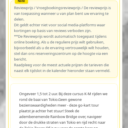
Reviewprijs / Vroegboekingsreviewprijs / De reviewprijs is
van toepassing wanneer u van plan bent uw ervaring te
delen.
Dit geldt echter niet voor social media-platforms waar
kortingen op basis van reviews verboden zijn.
**De Reviewprijs wordt automatisch toegepast tijdens
online boeking. Als u de reguliere prijs wilt gebruiken,
bijvoorbeeld als u de ervaring vertrouwelijk wilt houden,
stel dan ons reserveringscentrum op de hoogte via een
bericht.
Raadpleeg voor de meest actuele prijzen de tarieven die
naast elk tijdslot in de kalender hieronder staan vermeld.
Ongeveer 1,5 tot 2 uur. Bij deze cursus K-M rijden we
rond de baai van Tokio.Geen gewone
bezienswaardigheden meer - deze go-kart tour
plaatst je achter het stuur! Steek de
adembenemende Rainbow Bridge over, navigeer
door de drukke straten van Tokio en rijd recht naar
de Tokio Tower. Of je nu voor de eerste keer op