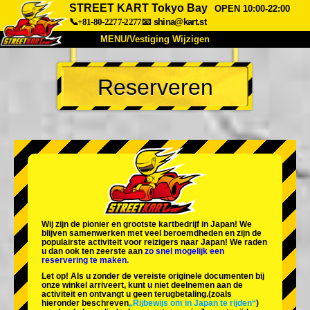
STREET KART Tokyo Bay
OPEN 10:00-22:00
📞+81-80-2277-2277
📧
shina@kart.st
MENU/Vestiging Wijzigen
TOP
Reserveren
Over Ons
Specificaties
Prijs
Bereikbaarheid
Reviews
Veelgestelde Vragen
Bedrijf
Reserveren
Vestiging Wijzigen
Tokio Shinagawa
Tokio Akihabara#1
Tokio Akihabara#2
Tokio Shibuya
Wij zijn de
pionier
en
grootste kartbedrijf
in Japan! We
Tokio Shibuya Annex
Tokio Baai
blijven samenwerken met
veel beroemdheden
en zijn de
populairste activiteit
voor reizigers naar Japan! We raden
u dan ook ten zeerste aan
zo snel mogelijk een
Tokio Asakusa
Osaka
reservering te maken.
Let op! Als u zonder de vereiste originele documenten bij
Okinawa
onze winkel arriveert, kunt u niet deelnemen aan de
activiteit en ontvangt u geen terugbetaling.
(zoals
hieronder beschreven
„Rijbewijs om in Japan te rijden“
)