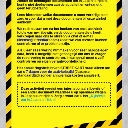
zonder de benodigde documenten om in Japan te rijden,
kunt u niet deelnemen aan de activiteit en ontvangt u
geen terugbetaling.
Lees hieronder welke documenten u moet verkrijgen en
zorg ervoor dat u met deze documenten bij onze winkel
aankomt.
We raden u aan om na het boeken van onze activiteit
foto's van uw rijbewijs en de documenten die u heeft
verkregen naar ons te sturen via chat of e-mail
(
license@streetkart.com
) zodat we van tevoren kunnen
controleren of er problemen zijn.
Als u een reservering wilt maken voor zeer nabijgelegen
data, heeft u mogelijk niet genoeg tijd om ons te vragen
de reservering te controleren. In dat geval moet u zelf
controleren op eigen verantwoordelijkheid.
Het annuleringsbeleid van STREET KART staat alleen toe
dat u
7 dagen voor de activiteitstijd
(Japanse
standaardtijd) zonder annuleringskosten annuleert.
Deze activiteit vereist een internationaal rijbewijs of
een ander document waarmee u op openbare wegen
in Japan kunt rijden. Zorg ervoor dat u het
„Rijbewijs
om in Japan te rijden“