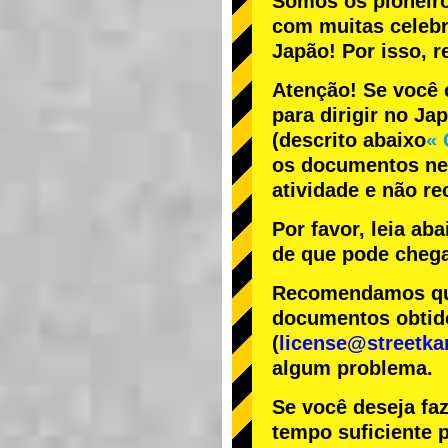
Somos os
pioneir
com
muitas celeb
Japão! Por isso,
Atenção! Se você 
para dirigir no Ja
(descrito abaixo
« 
os documentos nec
atividade e não r
Por favor, leia ab
de que pode chega
Recomendamos que 
documentos obtido
(
license@streetka
algum problema.
Se você deseja fa
tempo suficiente p