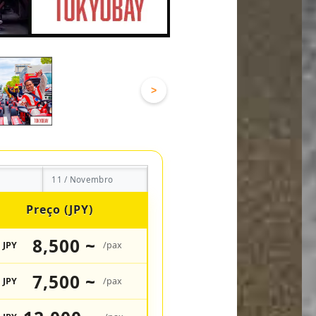
>
11 / Novembro
Preço (JPY)
8,500 ~
JPY
/pax
7,500 ~
JPY
/pax