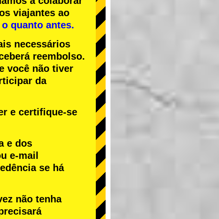
uamos a colaborar
os viajantes ao
 o quanto antes.
ais necessários
receberá reembolso.
Se você não tiver
ticipar da
r e certifique-se
a e dos
u e-mail
cedência se há
vez não tenha
precisará