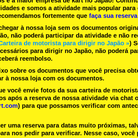
os
e a
maior empresa de kart
no Japão! Contin
ridades
e somos a
atividade mais popular
para 
 recomendamos fortemente que
faça sua reserva
chegar à nossa loja sem os documentos origin
pão, não poderá participar da atividade e não 
Carteira de motorista para dirigir no Japão »
) 
essários para dirigir no Japão, não poderá par
eceberá reembolso.
aixo sobre os documentos que você precisa obte
r à nossa loja com os documentos.
você envie fotos da sua carteira de motorist
s após a reserva de nossa atividade via chat o
rt.com
) para que possamos verificar com ante
zer uma reserva para datas muito próximas, tal
ara nos pedir para verificar. Nesse caso, você 