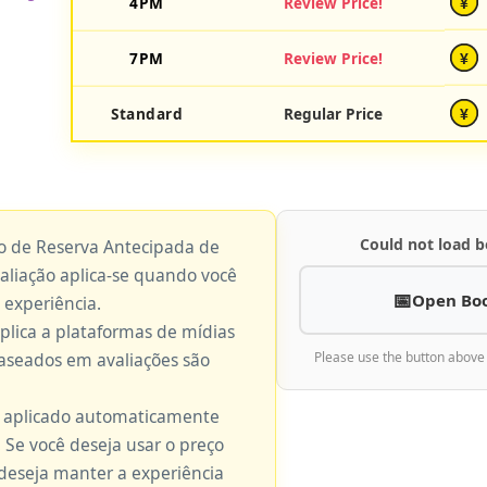
4PM
Review Price!
¥
7PM
Review Price!
¥
Standard
Regular Price
¥
Could not load b
ço de Reserva Antecipada de
valiação aplica-se quando você
Open Bo
 experiência.
aplica a plataformas de mídias
baseados em avaliações são
Please use the button above
é aplicado automaticamente
 Se você deseja usar o preço
 deseja manter a experiência