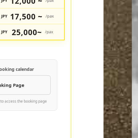
12,000 ~
JPY
/pax
17,500 ~
JPY
/pax
25,000~
JPY
/pax
ooking calendar
oking Page
 to access the booking page