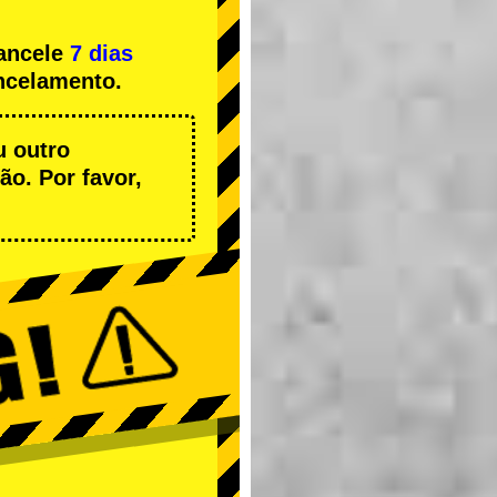
cancele
7 dias
ncelamento.
u outro
o. Por favor,