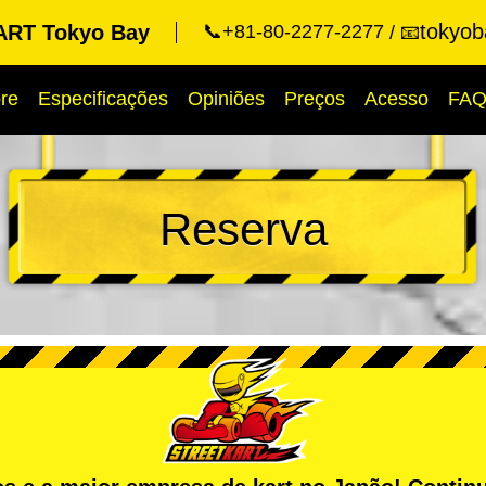
tokyob
RT Tokyo Bay
📞+81-80-2277-2277
📧
re
Especificações
Opiniões
Preços
Acesso
FA
Reserva