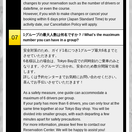
changes to your reservation such as the number of drivers or
date/time, or even the course.
However, if you wish to make changes or cancel your
booking within 6 days prior (Japan Standard Time) to your
activity date, our Cancellation Policy will apply.
1グループの最大人数は何名ですか？ / What's the maximum
07
number you can have in a group?
安全対策のため、ガイド1名につき1グループ最大6名までと
させていただきます。
6名様以上の場合は、Tokyo Bay店での同時刻のご乗車のみと
なります。小グループに分かれ、安全のため数分間隔で出発
します。
詳しくは予約センターまでお気軽にお問い合わせください。
喜んでお手伝いさせていただきます！
As a safety measure, one guide can accommodate a
maximum of 6 drivers per group.
If your party has more than 6 drivers, you can only tour at the
same time together at our Tokyo Bay shop. You will be
divided into smaller groups, with each departing a few
minutes apart for safety precautions.
For more information, please feel free to contact our
Reservation Center. We will be happy to assist you!