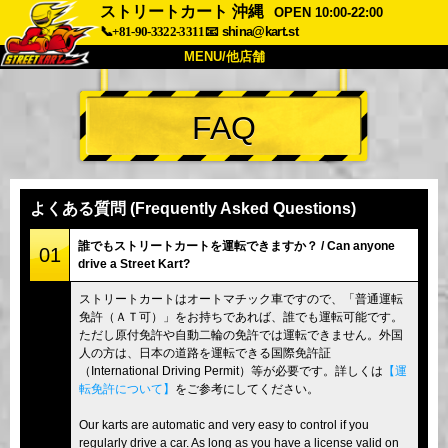
ストリートカート 沖縄
OPEN 10:00-22:00
📞+81-90-3322-3311
📧
shina@kart.st
MENU/他店舗
トップ
FAQ
概要
車両
価格
アクセス
評価
FAQ
会社
予約
よくある質問 (Frequently Asked Questions)
他店舗
誰でもストリートカートを運転できますか？ / Can anyone
01
drive a Street Kart?
東京 品川
東京 秋葉原 #1
ストリートカートはオートマチック車ですので、「普通運転
東京 秋葉原 #2
東京 渋谷
免許（ＡＴ可）」をお持ちであれば、誰でも運転可能です。
東京 渋谷アネックス
東京ベイ
ただし原付免許や自動二輪の免許では運転できません。外国
人の方は、日本の道路を運転できる国際免許証
東京 浅草
大阪
（International Driving Permit）等が必要です。詳しくは
【運
転免許について】
をご参考にしてください。
沖縄
Our karts are automatic and very easy to control if you
regularly drive a car. As long as you have a license valid on