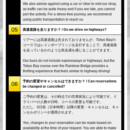
We also advise against using a car or Uber to visit our shop,
as traffic can be quite heavy and if you are late, you cannot
join the activity. For a stress-free journey, we recommend
using public transportation to reach us.
05
高速道路を走りますか？ / Do we drive on highways?
ツアーには高速道路は含まれておりませんが、Tokyo Bayの
コースではレインボーブリッジを走行することで、高速道路
を走っているかのような疾走感を感じることができます。
Our tours do not include expressways or highways, but the
Tokyo Bay course over the Rainbow Bridge provides a
thrilling experience that feels similar to highway driving!.
予約の変更やキャンセルはできますか？ / Can reservations
06
be changed or cancelled?
ご予約の変更は、その時点での空席状況により可能です。ド
ライバーの人数や日時、コースの変更も可能です。
ただし、6日前（日本時間）以降の変更・キャンセルは、キャ
ンセルポリシーが適用されます。
Yes, changes to your reservation can be made based on
availability at the time of your request. You are able to make