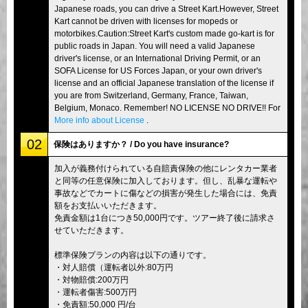
Japanese roads, you can drive a Street Kart.However, Street
Kart cannot be driven with licenses for mopeds or
motorbikes.Caution:Street Kart's custom made go-kart is for
public roads in Japan. You will need a valid Japanese
driver's license, or an International Driving Permit, or an
SOFA License for US Forces Japan, or your own driver's
license and an official Japanese translation of the license if
you are from Switzerland, Germany, France, Taiwan,
Belgium, Monaco. Remember! NO LICENSE NO DRIVE!! For
More info about License
.
02
保険はありますか？ / Do you have insurance?
加入が義務付けられている自賠責保険の他にレンタカー業者
と同等の任意保険に加入しております。但し、乱暴な運転や
事故などでカートに傷などの損害が発生した場合には、免責
額をお支払いいただきます。
免責金額は1台につき50,000円です。ツアー終了後に請求さ
せていただきます。
標準保険プランの内容は以下の通りです。
・対人賠償（運転者以外:80万円
・対物賠償:200万円
・運転者傷害:500万円
・免責額:50,000 円/台