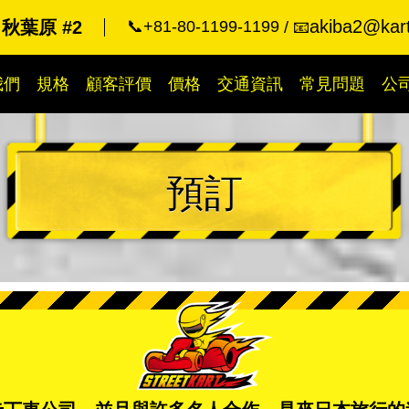
akiba2@kart
秋葉原 #2
📞+81-80-1199-1199
📧
我們
規格
顧客評價
價格
交通資訊
常見問題
公
預訂