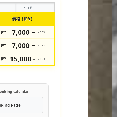
11 / 11月
價格 (JPY)
7,000 ~
JPY
/pax
7,000 ~
JPY
/pax
15,000~
JPY
/pax
ooking calendar
oking Page