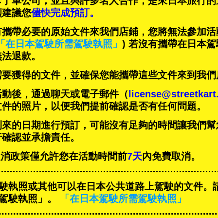
卡丁車公司，並且與
許多名人
合作，是來日本旅行的
烈建議您
儘快完成預訂。
有攜帶必要的原始文件來我們店鋪，您將無法參加活
「在日本駕駛所需駕駛執照」
) 若沒有攜帶在日本
無法退款。
需要獲得的文件，並確保您能攜帶這些文件來到我們
活動後，通過聊天或電子郵件（
license@streetkar
文件的照片，以便我們提前確認是否有任何問題。
到來的日期進行預訂，可能沒有足夠的時間讓我們幫
行確認並承擔責任。
T的取消政策僅允許您在活動時間前
7天
內免費取消。
駛執照或其他可以在日本公共道路上駕駛的文件。
駕駛執照」。
「在日本駕駛所需駕駛執照」